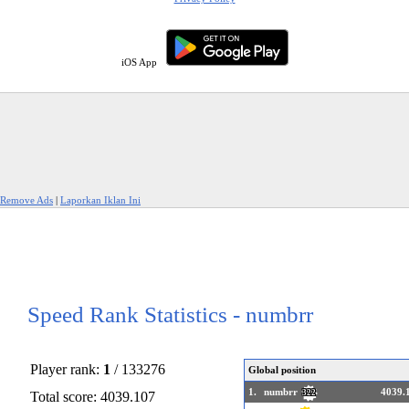
iOS App
Remove Ads
|
Laporkan Iklan Ini
Speed Rank Statistics - numbrr
Player rank:
1
/ 133276
Global position
1.
numbrr
4039.
322
Total score: 4039.107