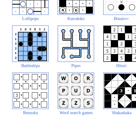
Lollipops
Kurodoko
Binairo+
Battleships
Pipes
Hitori
Renzoku
Word search games
Shakashaka