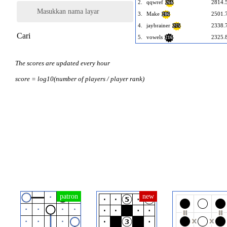
2.
qqwref
2814.
266
Masukkan nama layar
3.
Make
2501.
286
4.
jaybrainer
2338.
275
Cari
5.
vowels
2325.
216
The scores are updated every hour
score = log10(number of players / player rank)